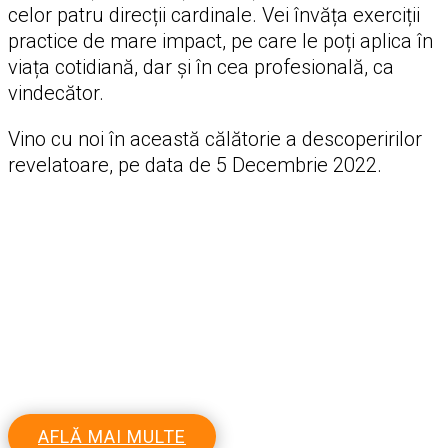
celor patru direcții cardinale. Vei învăța exerciții
practice de mare impact, pe care le poți aplica în
viața cotidiană, dar și în cea profesională, ca
vindecător.
Vino cu noi în această călătorie a descoperirilor
revelatoare, pe data de 5 Decembrie 2022.
Și, deoarece ai urmărit acest masterclass,
poți achiziționa cursul la un preț special.
ACUM, PLĂTEȘTI DOAR
147 €
în locul prețului obișnuit, de
499 €
AFLĂ MAI MULTE