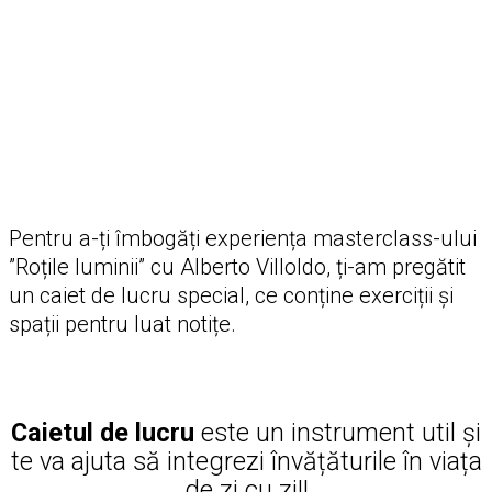
CAIETUL TĂU DE LUCRU
PENTRU MASTERCLASS
ESTE GATA!
Pentru a-ți îmbogăți experiența masterclass-ului
”Roțile luminii” cu Alberto Villoldo, ți-am pregătit
un caiet de lucru special, ce conține exerciții și
spații pentru luat notițe.
Caietul de lucru
este un instrument util și
te va ajuta să integrezi învățăturile în viața
de zi cu zi!!