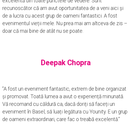
excelentă din toate punctele de vedere. Sunt
recunoscător că am avut oportunitatea de a veni aici și
de a lucra cu acest grup de oameni fantastici. A fost
evenimentul vieții mele. Nu prea mai am altceva de zis –
doar că mai bine de atât nu se poate.
Deepak Chopra
”A fost un eveniment fantastic, extrem de bine organizat
și promovat. Toată lumea a avut o experiență minunată.
Vă recomand cu căldură ca, dacă doriți să faceți un
eveniment în Basel, să luați legătura cu Younity. E un grup
de oameni extraordinari, care fac o treabă excelentă.”