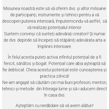
Misiunea noastră este să vă oferim dvs. și altor milioane
de participanți, instrumente și tehnici pentru a vă
descoperi puterea interioară, împuternicindu-vă astfel, să
vă realizați potențialul interior.
Suntem convinși că sunteți adevărați creatori! Și numai
de dvs. depinde să începeți să stăpâniți adevărata arta a
împlinirii interioare.
În felul acesta puteți activa infinitul potențial de a fi
fericit, sănătos și bogat. Potențial care abia așteaptă să
fie deblocat. Cheia acestui potențial este cunoașterea și
practica zilnică!
Ne-am angajat să căutăm cei mai buni profesori, mentori,
tehnici și metode din întreaga lume și să-i aducem direct
în casa dvs.
Așteptăm cu nerăbdare să vă avem alături!